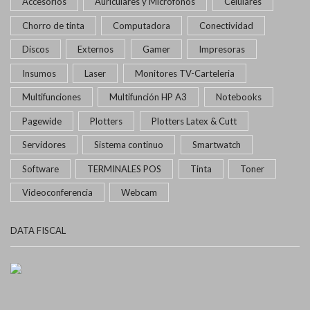
Accesorios
Auriculares y Micrófonos
Celulares
Chorro de tinta
Computadora
Conectividad
Discos
Externos
Gamer
Impresoras
Insumos
Laser
Monitores TV-Carteleria
Multifunciones
Multifunción HP A3
Notebooks
Pagewide
Plotters
Plotters Latex & Cutt
Servidores
Sistema continuo
Smartwatch
Software
TERMINALES POS
Tinta
Toner
Videoconferencia
Webcam
DATA FISCAL