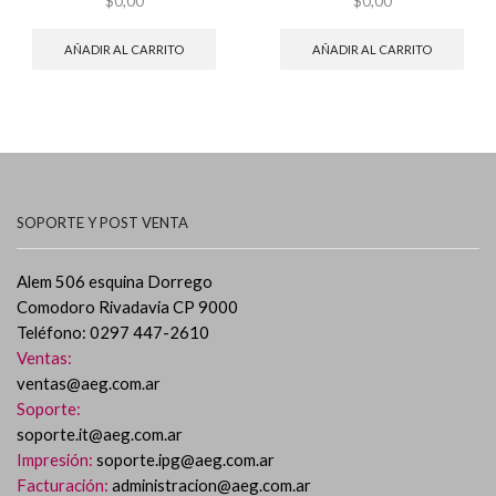
$
0,00
$
0,00
AÑADIR AL CARRITO
AÑADIR AL CARRITO
SOPORTE Y POST VENTA
Alem 506 esquina Dorrego
Comodoro Rivadavia CP 9000
Teléfono: 0297 447-2610
Ventas:
ventas@aeg.com.ar
Soporte:
soporte.it@aeg.com.ar
Impresión:
soporte.ipg@aeg.com.ar
Facturación:
administracion@aeg.com.ar