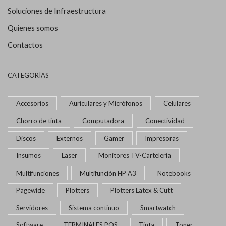
Soluciones de Infraestructura
Quienes somos
Contactos
CATEGORÍAS
Accesorios
Auriculares y Micrófonos
Celulares
Chorro de tinta
Computadora
Conectividad
Discos
Externos
Gamer
Impresoras
Insumos
Laser
Monitores TV-Carteleria
Multifunciones
Multifunción HP A3
Notebooks
Pagewide
Plotters
Plotters Latex & Cutt
Servidores
Sistema continuo
Smartwatch
Software
TERMINALES POS
Tinta
Toner