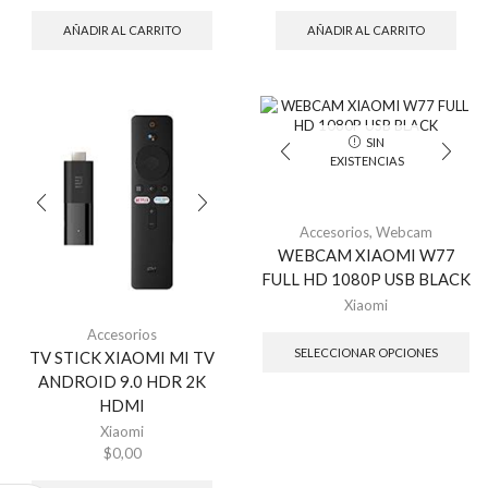
AÑADIR AL CARRITO
AÑADIR AL CARRITO
SIN
EXISTENCIAS
Accesorios
,
Webcam
WEBCAM XIAOMI W77
FULL HD 1080P USB BLACK
Xiaomi
Es
Accesorios
pr
SELECCIONAR OPCIONES
TV STICK XIAOMI MI TV
tie
ANDROID 9.0 HDR 2K
múl
HDMI
var
La
Xiaomi
op
$
0,00
se