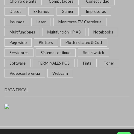
Chorro de tinta
Computadora
Conectividad
Discos
Externos
Gamer
Impresoras
Insumos
Laser
Monitores TV-Carteleria
Multifunciones
Multifunción HP A3
Notebooks
Pagewide
Plotters
Plotters Latex & Cutt
Servidores
Sistema continuo
Smartwatch
Software
TERMINALES POS
Tinta
Toner
Videoconferencia
Webcam
DATA FISCAL