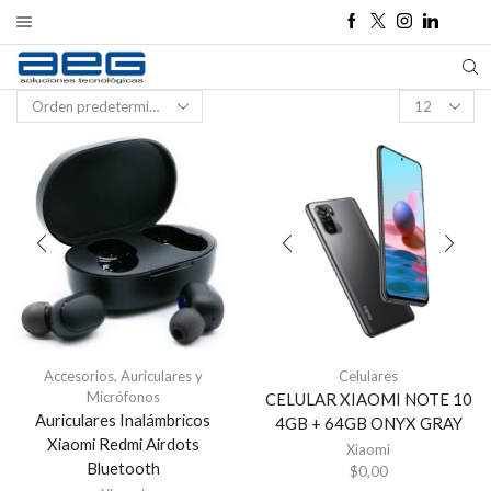
Products
per
page
Accesorios
,
Auriculares y
Celulares
Micrófonos
CELULAR XIAOMI NOTE 10
Auriculares Inalámbricos
4GB + 64GB ONYX GRAY
Xiaomi Redmi Airdots
Xiaomi
Bluetooth
$
0,00