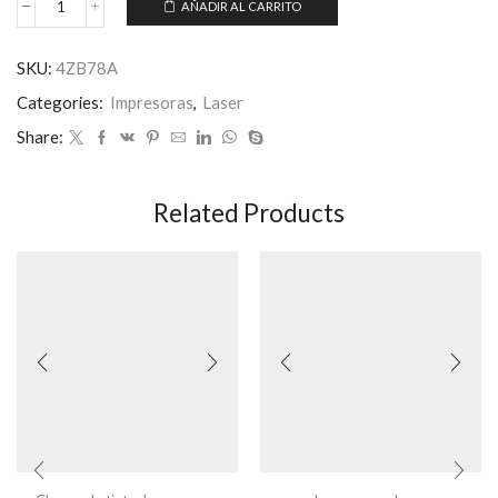
AÑADIR AL CARRITO
Impresora
HP
M107W
SKU:
4ZB78A
cantidad
Categories:
Impresoras
,
Laser
Share:
Related Products