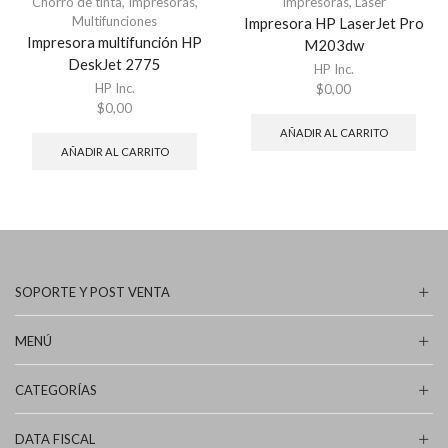
Chorro de tinta
,
Impresoras
,
Impresoras
,
Laser
Multifunciones
Impresora HP LaserJet Pro
Impresora multifunción HP
M203dw
DeskJet 2775
HP Inc.
HP Inc.
$
0,00
$
0,00
AÑADIR AL CARRITO
AÑADIR AL CARRITO
SOPORTE Y POST VENTA
MENÚ
CATEGORÍAS
DATA FISCAL