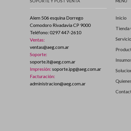
SOPORTE Y POST VENTA
MENÚ
Alem 506 esquina Dorrego
Inicio
Comodoro Rivadavia CP 9000
Tienda 
Teléfono: 0297 447-2610
Servici
Ventas:
ventas@aeg.com.ar
Produc
Soporte:
Insumos
soporte.it@aeg.com.ar
Impresión:
soporte.ipg@aeg.com.ar
Solucio
Facturación:
Quiene
administracion@aeg.com.ar
Contac