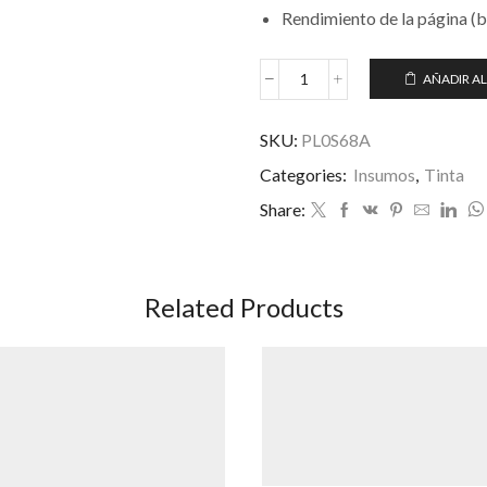
Rendimiento de la página (
AÑADIR AL
TINTA
HP
AMARILLO
SKU:
PL0S68A
HP
Categories:
Insumos
,
Tinta
#954XL
cantidad
Share:
Related Products