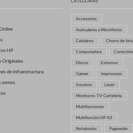
CATEGORÍAS
Accesorios
Online
Auriculares y Micrófonos
os
Celulares
Chorro de tint
tos HP
Computadora
Conectivi
 Originales
Discos
Externos
nes de Infraestructura
Gamer
Impresoras
s somos
Insumos
Laser
tos
Monitores TV-Carteleria
Multifunciones
Multifunción HP A3
Notebooks
Pagewide