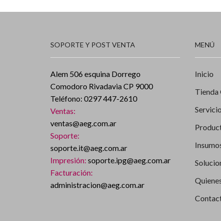
SOPORTE Y POST VENTA
MENÚ
Alem 506 esquina Dorrego
Inicio
Comodoro Rivadavia CP 9000
Tienda 
Teléfono: 0297 447-2610
Servici
Ventas:
ventas@aeg.com.ar
Produc
Soporte:
Insumos
soporte.it@aeg.com.ar
Impresión:
soporte.ipg@aeg.com.ar
Solucio
Facturación:
Quiene
administracion@aeg.com.ar
Contac