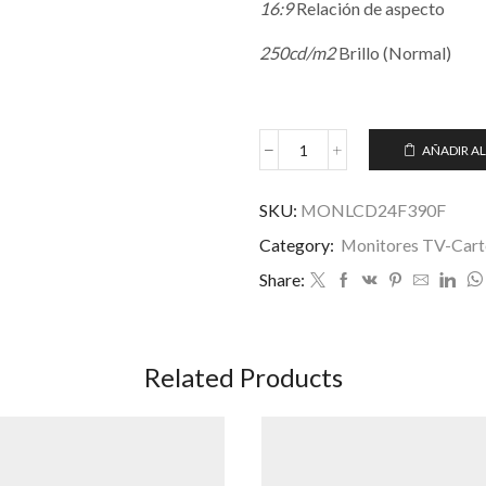
16:9
Relación de aspecto
250cd/m2
Brillo (Normal)
AÑADIR AL
Monitor
LED
Curvo
SKU:
MONLCD24F390F
24”
Category:
Monitores TV-Carte
C24F390FHU
cantidad
Share:
Related Products