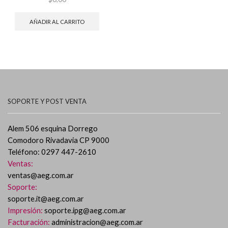
AÑADIR AL CARRITO
SOPORTE Y POST VENTA
Alem 506 esquina Dorrego
Comodoro Rivadavia CP 9000
Teléfono: 0297 447-2610
Ventas:
ventas@aeg.com.ar
Soporte:
soporte.it@aeg.com.ar
Impresión:
soporte.ipg@aeg.com.ar
Facturación:
administracion@aeg.com.ar