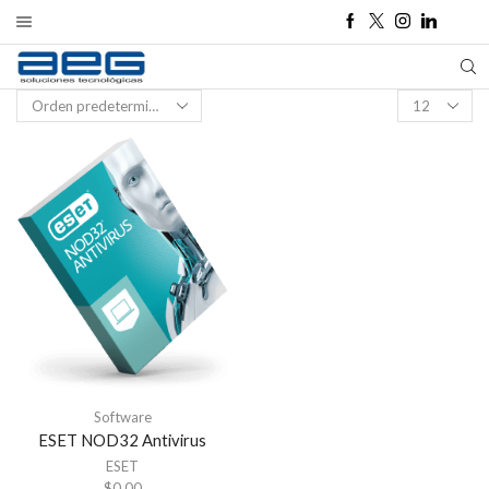
Products
per
page
Software
ESET NOD32 Antivirus
ESET
$
0,00